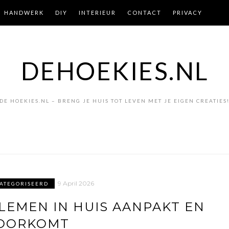
HANDWERK
DIY
INTERIEUR
CONTACT
PRIVACY
DEHOEKIES.NL
DE HOEKIES.NL – BRENG JE HUIS TOT LEVEN MET JE EIGEN CREATIES
9 April 2026
CATEGORISEERD
LEMEN IN HUIS AANPAKT EN
OORKOMT