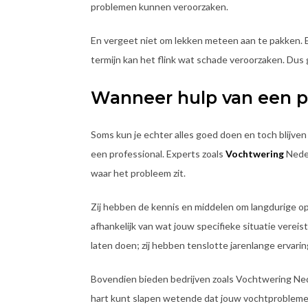
problemen kunnen veroorzaken.
En vergeet niet om lekken meteen aan te pakken. E
termijn kan het flink wat schade veroorzaken. Dus g
Wanneer hulp van een pr
Soms kun je echter alles goed doen en toch blijven
een professional. Experts zoals
Vochtwering
Neder
waar het probleem zit.
Zij hebben de kennis en middelen om langdurige opl
afhankelijk van wat jouw specifieke situatie verei
laten doen; zij hebben tenslotte jarenlange ervari
Bovendien bieden bedrijven zoals Vochtwering Ned
hart kunt slapen wetende dat jouw vochtproblemen 