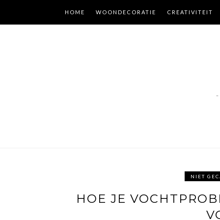
Skip
HOME
WOONDECORATIE
CREATIVITEIT
to
content
"
NIET GE
HOE JE VOCHTPROB
V