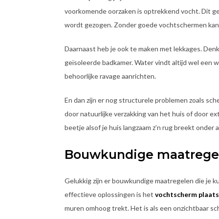
voorkomende oorzaken is optrekkend vocht. Dit g
wordt gezogen. Zonder goede vochtschermen kan d
Daarnaast heb je ook te maken met lekkages. Denk
geïsoleerde badkamer. Water vindt altijd wel een w
behoorlijke ravage aanrichten.
En dan zijn er nog structurele problemen zoals s
door natuurlijke verzakking van het huis of door e
beetje alsof je huis langzaam z’n rug breekt onder al
Bouwkundige maatregel
Gelukkig zijn er bouwkundige maatregelen die je
effectieve oplossingen is het
vochtscherm plaat
muren omhoog trekt. Het is als een onzichtbaar schi