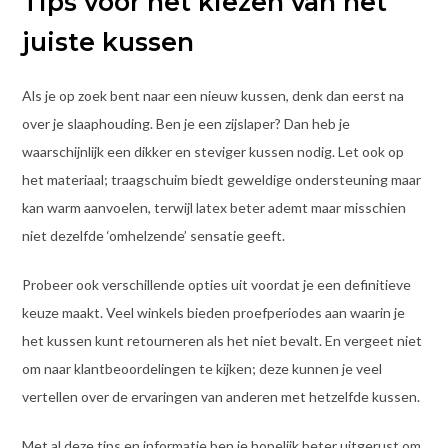
Tips voor het kiezen van het
juiste kussen
Als je op zoek bent naar een nieuw kussen, denk dan eerst na
over je slaaphouding. Ben je een zijslaper? Dan heb je
waarschijnlijk een dikker en steviger kussen nodig. Let ook op
het materiaal; traagschuim biedt geweldige ondersteuning maar
kan warm aanvoelen, terwijl latex beter ademt maar misschien
niet dezelfde ‘omhelzende’ sensatie geeft.
Probeer ook verschillende opties uit voordat je een definitieve
keuze maakt. Veel winkels bieden proefperiodes aan waarin je
het kussen kunt retourneren als het niet bevalt. En vergeet niet
om naar klantbeoordelingen te kijken; deze kunnen je veel
vertellen over de ervaringen van anderen met hetzelfde kussen.
Met al deze tips en informatie ben je hopelijk beter uitgerust om