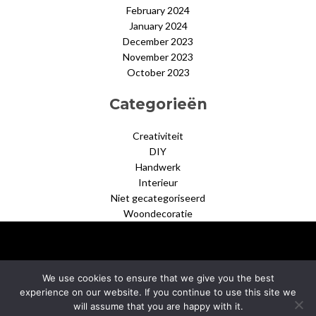
February 2024
January 2024
December 2023
November 2023
October 2023
Categorieën
Creativiteit
DIY
Handwerk
Interieur
Niet gecategoriseerd
Woondecoratie
We use cookies to ensure that we give you the best
experience on our website. If you continue to use this site we
© 2026 dehoekies.nl
–
Black Theme by
ZThemes Studio
will assume that you are happy with it.