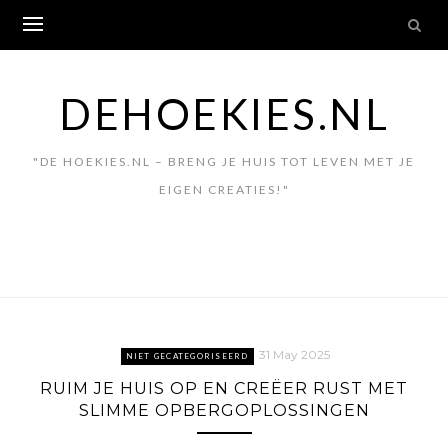
Skip
to
content
DEHOEKIES.NL
"DE HOEKIES.NL – BRENG JE HUIS TOT LEVEN MET JE
EIGEN CREATIES!"
31 May 2025
NIET GECATEGORISEERD
RUIM JE HUIS OP EN CREËER RUST MET
SLIMME OPBERGOPLOSSINGEN